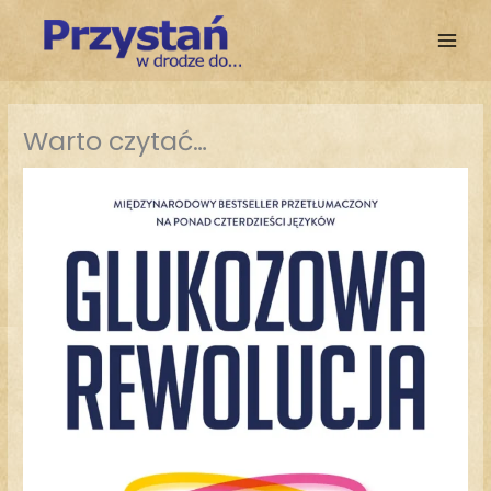
Przejdź
do
treści
Warto czytać…