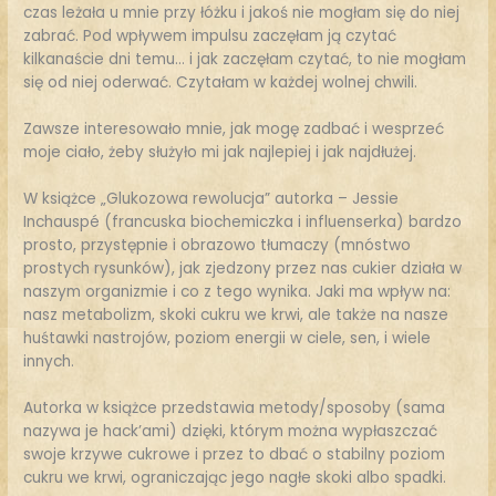
czas leżała u mnie przy łóżku i jakoś nie mogłam się do niej
zabrać. Pod wpływem impulsu zaczęłam ją czytać
kilkanaście dni temu… i jak zaczęłam czytać, to nie mogłam
się od niej oderwać. Czytałam w każdej wolnej chwili.
Zawsze interesowało mnie, jak mogę zadbać i wesprzeć
moje ciało, żeby służyło mi jak najlepiej i jak najdłużej.
W książce „Glukozowa rewolucja” autorka – Jessie
Inchauspé (francuska biochemiczka i influenserka) bardzo
prosto, przystępnie i obrazowo tłumaczy (mnóstwo
prostych rysunków), jak zjedzony przez nas cukier działa w
naszym organizmie i co z tego wynika. Jaki ma wpływ na:
nasz metabolizm, skoki cukru we krwi, ale także na nasze
huśtawki nastrojów, poziom energii w ciele, sen, i wiele
innych.
Autorka w książce przedstawia metody/sposoby (sama
nazywa je hack’ami) dzięki, którym można wypłaszczać
swoje krzywe cukrowe i przez to dbać o stabilny poziom
cukru we krwi, ograniczając jego nagłe skoki albo spadki.