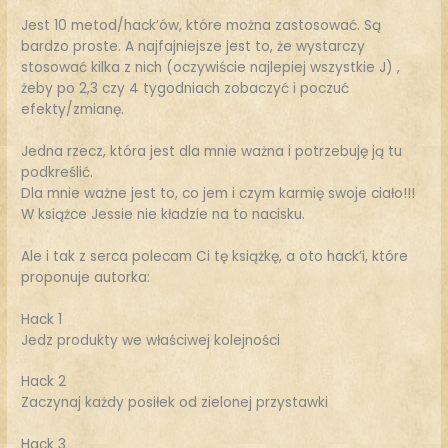
Jest 10 metod/hack’ów, które można zastosować. Są
bardzo proste. A najfajniejsze jest to, że wystarczy
stosować kilka z nich (oczywiście najlepiej wszystkie J) ,
żeby po 2,3 czy 4 tygodniach zobaczyć i poczuć
efekty/zmianę.
Jedna rzecz, która jest dla mnie ważna i potrzebuję ją tu
podkreślić.
Dla mnie ważne jest to, co jem i czym karmię swoje ciało!!!
W książce Jessie nie kładzie na to nacisku.
Ale i tak z serca polecam Ci tę książkę, a oto hack’i, które
proponuje autorka:
Hack 1
Jedz produkty we właściwej kolejności
Hack 2
Zaczynaj każdy posiłek od zielonej przystawki
Hack 3